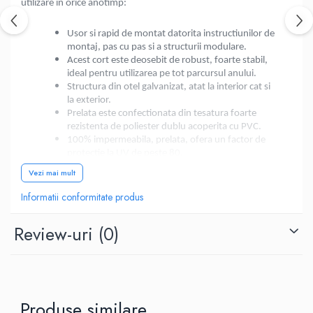
utilizare in orice anotimp:
Usor si rapid de montat datorita instructiunilor de
montaj, pas cu pas si a structurii modulare.
Acest cort este deosebit de robust, foarte stabil,
ideal pentru utilizarea pe tot parcursul anului.
Structura din otel galvanizat, atat la interior cat si
la exterior.
Prelata este confectionata din tesatura foarte
rezistenta de poliester dublu acoperita cu PVC.
100% impermeabila, prelata, ofera un factor de
protectie la UV de peste 80.
Peretii laterali au latimea de 2 m si pot fi montati
Vezi mai mult
individual, permitand mai multe alternative de
configurare, inchis, deschis, partial inchis/deschis.
Informatii conformitate produs
Utilizare :
Review-uri
(0)
Perfect pentru orice anotimp !
Face o buna impresie oriunde.
Transforma orice eveniment in ceva special.
Potrivit oricaror ocazii.
Util si potrivit in gradina.
Produse similare
Adapost de ploaie, vant, frig sau alte intemperii.