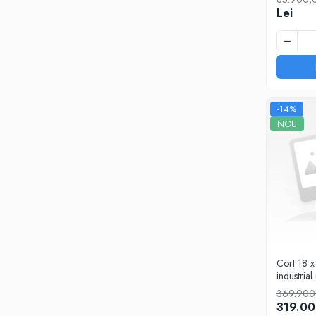
Lei
-14%
NOU
Cort 18 
industria
g/m²
369.900,
319.00