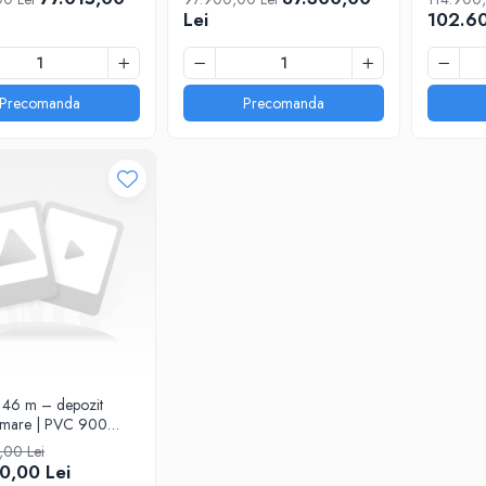
Lei
102.60
Precomanda
Precomanda
x 46 m – depozit
l mare | PVC 900
00 Lei
0,00 Lei