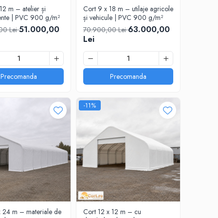
12 m – atelier și
Cort 9 x 18 m – utilaje agricole
ente | PVC 900 g/m²
și vehicule | PVC 900 g/m²
51.000,00
63.000,00
00 Lei
70.900,00 Lei
Lei
Precomanda
Precomanda
-11%
x 24 m – materiale de
Cort 12 x 12 m – cu