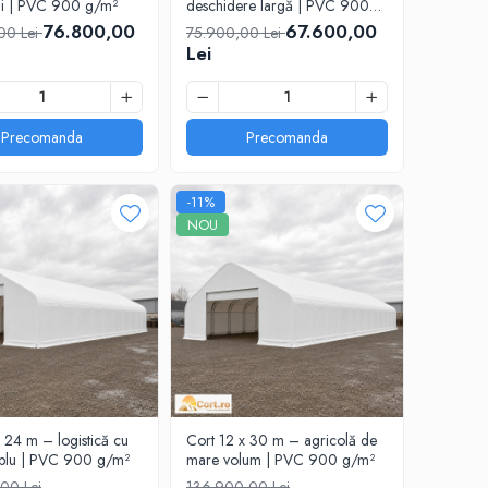
ții | PVC 900 g/m²
deschidere largă | PVC 900
g/m²
76.800,00
67.600,00
00 Lei
75.900,00 Lei
Lei
Precomanda
Precomanda
-11%
NOU
 24 m – logistică cu
Cort 12 x 30 m – agricolă de
blu | PVC 900 g/m²
mare volum | PVC 900 g/m²
00 Lei
136.900,00 Lei