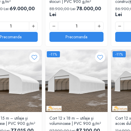
 g/m²
stocuri | PVC 900 g/m²
construc
69.000,00
78.000,00
0 Lei
88.900,00 Lei
86.900,
Lei
Lei
Precomanda
Precomanda
-11%
-11%
15 m – utilaje și
Cort 12 x 18 m – utilaje și
Cort 12 x
ase | PVC 900 g/m²
voluminoase | PVC 900 g/m²
acces du
77.015,00
87.300,00
00 Lei
97.900,00 Lei
114.900,