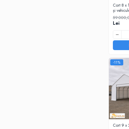
Cort 8 x 
și vehic
59.000,
Lei
-11%
Cort 9 x 