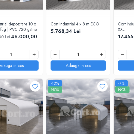
strial depozitare 10 x
Cort Industrial 4 x 8 m ECO
Cort Indu
ifug | PVC 720 g/mp
XXL
5.768,34 Lei
46.000,00
17.455
00 Lei
Adauga in cos
Adauga in cos
-10%
-7%
NOU
NOU