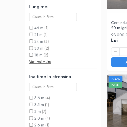
Lungime:
Cort indu
46 m
(1)
20 m ign
21 m
(1)
93.000,
Lei
24 m
(3)
30 m
(2)
18 m
(2)
Vezi mai multe
Inaltime la streasina
-24%
NOU
3.6 m
(4)
3.5 m
(1)
3 m
(7)
2.0 m
(4)
2.6 m
(1)