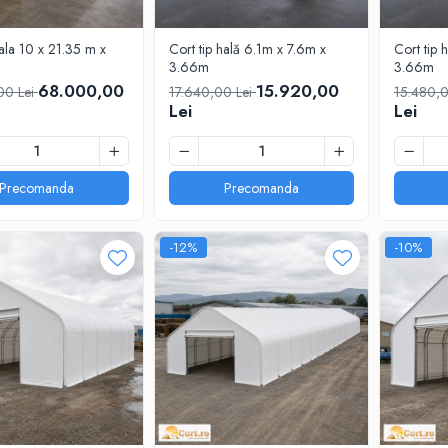
hala 10 x 21.35 m x
Cort tip hală 6.1m x 7.6m x
Cort tip 
3.66m
3.66m
68.000,00
15.920,00
00 Lei
17.640,00 Lei
15.480,
Lei
Lei
Precomanda
Precomanda
-12%
-10%