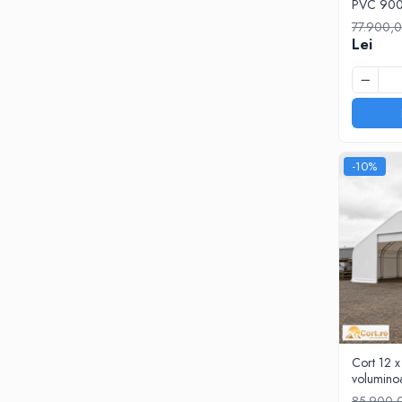
PVC 900
77.900,0
Lei
-10%
Cort 12 x 
volumino
85.900,