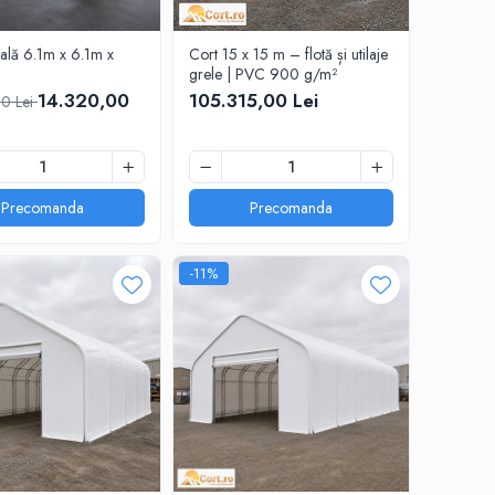
hală 6.1m x 6.1m x
Cort 15 x 15 m – flotă și utilaje
grele | PVC 900 g/m²
14.320,00
105.315,00 Lei
00 Lei
Precomanda
Precomanda
-11%