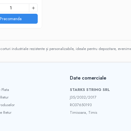
Precomanda
orturi industriale rezistente și personalizabile, ideale pentru depozitare, evenimen
Date comerciale
 Plata
STARKS STRING SRL
 Retur
J35/2032/2017
roduselor
RO37650193
e Retur
Timisoara, Timis