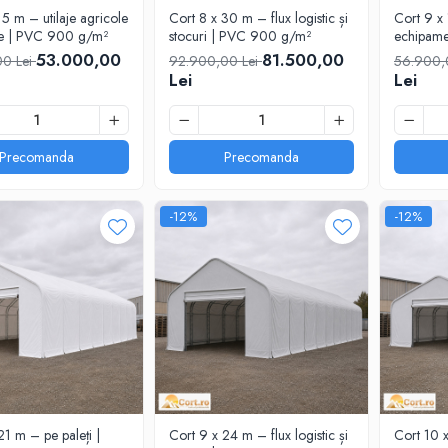
15 m – utilaje agricole
Cort 8 x 30 m – flux logistic și
Cort 9 x 
ule | PVC 900 g/m²
stocuri | PVC 900 g/m²
echipam
53.000,00
81.500,00
00 Lei
92.900,00 Lei
56.900,
Lei
Lei
Precomanda
Precomanda
-12%
-12%
21 m – pe paleți |
Cort 9 x 24 m – flux logistic și
Cort 10 