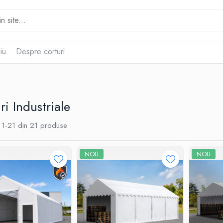
iu
Despre corturi
ri Industriale
1-
21
din
21
produse
NOU
NOU