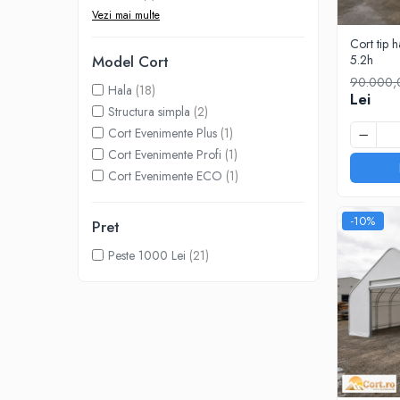
Vezi mai multe
Cort tip 
Model Cort
5.2h
90.000,
Hala
(18)
Lei
Structura simpla
(2)
Cort Evenimente Plus
(1)
Cort Evenimente Profi
(1)
Cort Evenimente ECO
(1)
-10%
Pret
Peste 1000 Lei
(21)