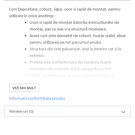
Cort Depozitare, robust, sigur, usor si rapid de montat, pentru
utilizare in orice anotimp:
Usor si rapid de montat datorita instructiunilor de
montaj, pas cu pas si a structurii modulare.
Acest cort este deosebit de robust, foarte stabil, ideal
pentru utilizarea pe tot parcursul anului.
Structura din otel galvanizat, atat la interior cat si la
exterior.
Prelata este confectionata din tesatura foarte
rezistenta de poliester dublu acoperita cu PVC.
100% impermeabila, prelata, ofera un factor de
protectie la UV de peste 80.
VEZI MAI MULT
Peretii laterali au latimea de 2 m si pot fi montati
individual, permitand mai multe alternative de
Informatii conformitate produs
configurare, inchis, deschis, partial inchis/deschis.
Review-uri
(0)
Utilizare :
Perfect pentru orice anotimp !
Face o buna impresie oriunde.
Transforma orice eveniment in ceva special.