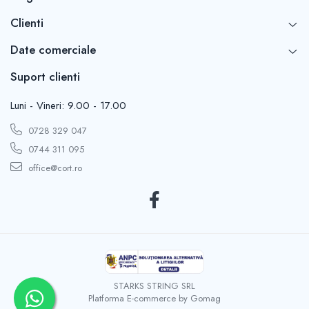
Greutate totala
aprox. 160,00 kg
Clienti
Cea mai lunga cutie
aprox. 200 cm
Date comerciale
Structura :
Suport clienti
Este deosebit de stabila si rezistenta,
Structura este realizata din tevi din otel, complet
Luni - Vineri: 9.00 - 17.00
zincate, la interior si exterior, protejate perfect
impotriva coroziunii si ruginii, rezistente la socuri si
0728 329 047
zgarieturi.
0744 311 095
Constructie foarte stabila datorita conectarii cu
ajutorul suruburilor de aprox. 50 mm, cu piulita.
office@cort.ro
Tevile din otel, au diametrul de aprox.: Ø 38 mm.
Conectorii tevilor, din otel, au diametrul de aprox.:
Ø 42 mm.
Fixarea la sol :
Stabilitatea cortului de depozitare este sporita datorita talpilor
mari de sprijin, care pot fi ancorate in
siguranta pe toate partile.
Talpa picioarelor este bine sudata de fiecare picior
STARKS STRING SRL
de sprijin in parte.
Platforma E-commerce by Gomag
Elementele piciorului sunt atasate cu ajutorul