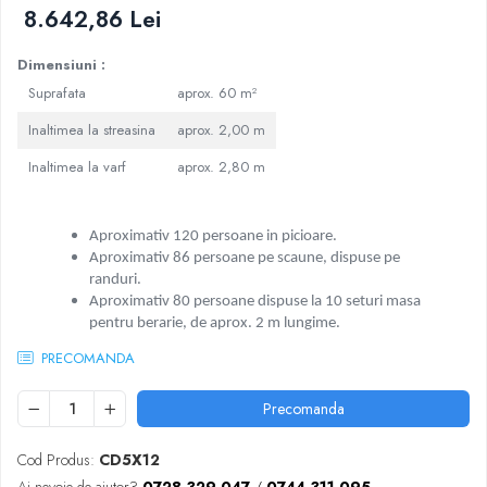
8.642,86 Lei
Dimensiuni :
Suprafata
aprox. 60 m²
Inaltimea la streasina
aprox. 2,00 m
Inaltimea la varf
aprox. 2,80 m
Aproximativ 120 persoane in picioare.
Aproximativ 86 persoane pe scaune, dispuse pe
randuri.
Aproximativ 80 persoane dispuse la 10 seturi masa
pentru berarie,
de aprox. 2 m lungime.
PRECOMANDA
Precomanda
Cod Produs:
CD5X12
Ai nevoie de ajutor?
0728 329 047
/
0744 311 095