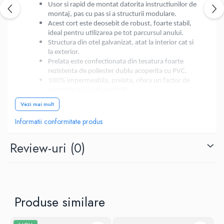
Usor si rapid de montat datorita instructiunilor de
montaj, pas cu pas si a structurii modulare.
Acest cort este deosebit de robust, foarte stabil,
ideal pentru utilizarea pe tot parcursul anului.
Structura din otel galvanizat, atat la interior cat si
la exterior.
Prelata este confectionata din tesatura foarte
rezistenta de poliester dublu acoperita cu PVC.
100% impermeabila, prelata, ofera un factor de
protectie la UV de peste 80.
Peretii laterali au latimea de 2 m si pot fi montati
Vezi mai mult
individual, permitand mai multe alternative de
configurare, inchis, deschis, partial inchis/deschis.
Informatii conformitate produs
Utilizare :
Review-uri
(0)
Perfect pentru orice anotimp !
Face o buna impresie oriunde.
Potrivit oricaror ocazii.
Util si potrivit in gradina.
Adapost de ploaie, vant, frig sau alte intemperii.
Produse similare
Umbrar racoros in zilele caniculare, loc de relaxare
si odihna placut la orice ora a zilei.
Potrivit folosintei temporare.