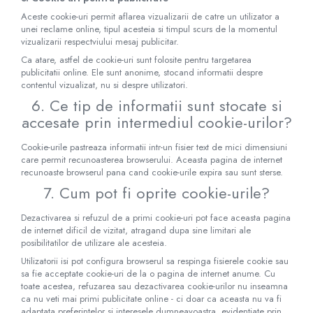
Aceste cookie-uri permit aflarea vizualizarii de catre un utilizator a
unei reclame online, tipul acesteia si timpul scurs de la momentul
vizualizarii respectviului mesaj publicitar.
Ca atare, astfel de cookie-uri sunt folosite pentru targetarea
publicitatii online. Ele sunt anonime, stocand informatii despre
contentul vizualizat, nu si despre utilizatori.
6. Ce tip de informatii sunt stocate si
accesate prin intermediul cookie-urilor?
Cookie-urile pastreaza informatii intr-un fisier text de mici dimensiuni
care permit recunoasterea browserului. Aceasta pagina de internet
recunoaste browserul pana cand cookie-urile expira sau sunt sterse.
7. Cum pot fi oprite cookie-urile?
Dezactivarea si refuzul de a primi cookie-uri pot face aceasta pagina
de internet dificil de vizitat, atragand dupa sine limitari ale
posibilitatilor de utilizare ale acesteia.
Utilizatorii isi pot configura browserul sa respinga fisierele cookie sau
sa fie acceptate cookie-uri de la o pagina de internet anume. Cu
toate acestea, refuzarea sau dezactivarea cookie-urilor nu inseamna
ca nu veti mai primi publicitate online - ci doar ca aceasta nu va fi
adaptata preferintelor si interesele dumneavoastra, evidentiate prin