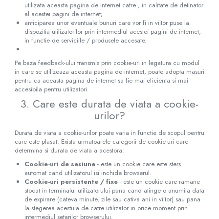
utilizata aceasta pagina de internet catre , in calitate de detinator
al acestei pagini de internet;
anticiparea unor eventuale bunuri care vor fi in viitor puse la
dispozitia utilizatorilor prin intermediul acestei pagini de internet,
in functie de serviciile / produsele accesate.
Pe baza feedback-ului transmis prin cookie-uri in legatura cu modul
in care se utilizeaza aceasta pagina de internet, poate adopta masuri
pentru ca aceasta pagina de internet sa fie mai eficienta si mai
accesibila pentru utilizatori.
3. Care este durata de viata a cookie-
urilor?
Durata de viata a cookie-urilor poate varia in functie de scopul pentru
care este plasat. Exista urmatoarele categorii de cookie-uri care
determina si durata de viata a acestora:
Cookie-uri de sesiune
- este un cookie care este sters
automat cand utilizatorul isi inchide browserul.
Cookie-uri persistente / fixe
- este un cookie care ramane
stocat in terminalul utilizatorului pana cand atinge o anumita data
de expirare (cateva minute, zile sau cativa ani in viitor) sau pana
la stegerea acestuia de catre utilizator in orice moment prin
intermediul setarilor browserului.