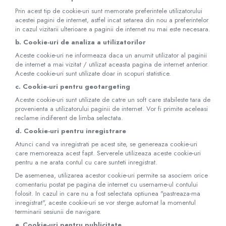
Prin acest tip de cookie-uri sunt memorate preferintele utilizatorului
acestei pagini de internet, astfel incat setarea din nou a preferintelor
in cazul vizitarii ulterioare a paginii de internet nu mai este necesara.
b. Cookie-uri de analiza a utilizatorilor
Aceste cookie-uri ne informeaza daca un anumit utilizator al paginii
de internet a mai vizitat / utilizat aceasta pagina de internet anterior.
Aceste cookie-uri sunt utilizate doar in scopuri statistice.
c. Cookie-uri pentru geotargeting
Aceste cookie-uri sunt utilizate de catre un soft care stabileste tara de
provenienta a utilizatorului paginii de internet. Vor fi primite aceleasi
reclame indiferent de limba selectata.
d. Cookie-uri pentru inregistrare
Atunci cand va inregistrati pe acest site, se genereaza cookie-uri
care memoreaza acest fapt. Serverele utilizeaza aceste cookie-uri
pentru a ne arata contul cu care sunteti inregistrat.
De asemenea, utilizarea acestor cookie-uri permite sa asociem orice
comentariu postat pe pagina de internet cu username-ul contului
folosit. In cazul in care nu a fost selectata optiunea "pastreaza-ma
inregistrat", aceste cookie-uri se vor sterge automat la momentul
terminarii sesiunii de navigare.
e. Cookie-uri pentru publicitate