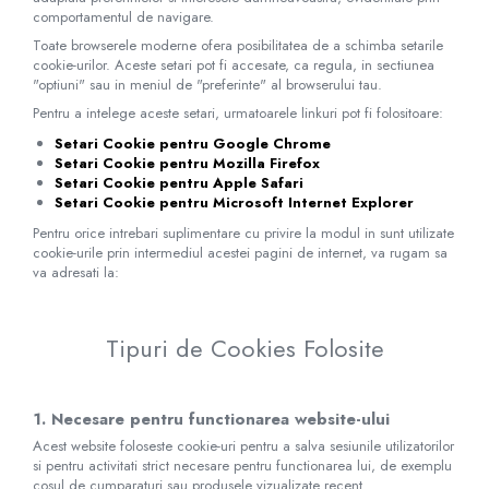
comportamentul de navigare.
Toate browserele moderne ofera posibilitatea de a schimba setarile
cookie-urilor. Aceste setari pot fi accesate, ca regula, in sectiunea
"optiuni" sau in meniul de "preferinte" al browserului tau.
Pentru a intelege aceste setari, urmatoarele linkuri pot fi folositoare:
Setari Cookie pentru Google Chrome
Setari Cookie pentru Mozilla Firefox
Setari Cookie pentru Apple Safari
Setari Cookie pentru Microsoft Internet Explorer
Pentru orice intrebari suplimentare cu privire la modul in sunt utilizate
cookie-urile prin intermediul acestei pagini de internet, va rugam sa
va adresati la:
Tipuri de Cookies Folosite
1. Necesare pentru functionarea website-ului
Acest website foloseste cookie-uri pentru a salva sesiunile utilizatorilor
si pentru activitati strict necesare pentru functionarea lui, de exemplu
cosul de cumparaturi sau produsele vizualizate recent.