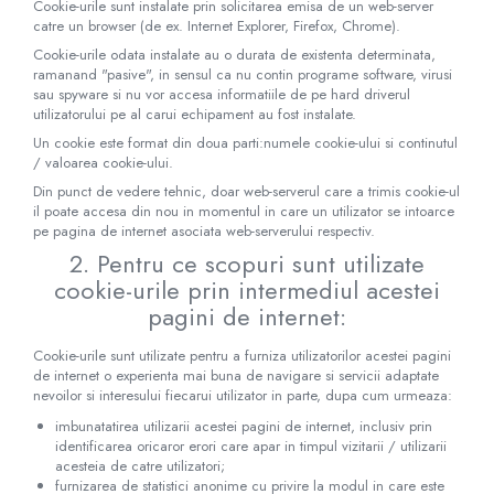
Cookie-urile sunt instalate prin solicitarea emisa de un web-server
catre un browser (de ex. Internet Explorer, Firefox, Chrome).
Cookie-urile odata instalate au o durata de existenta determinata,
ramanand "pasive", in sensul ca nu contin programe software, virusi
sau spyware si nu vor accesa informatiile de pe hard driverul
utilizatorului pe al carui echipament au fost instalate.
Un cookie este format din doua parti:numele cookie-ului si continutul
/ valoarea cookie-ului.
Din punct de vedere tehnic, doar web-serverul care a trimis cookie-ul
il poate accesa din nou in momentul in care un utilizator se intoarce
pe pagina de internet asociata web-serverului respectiv.
2. Pentru ce scopuri sunt utilizate
cookie-urile prin intermediul acestei
pagini de internet:
Cookie-urile sunt utilizate pentru a furniza utilizatorilor acestei pagini
de internet o experienta mai buna de navigare si servicii adaptate
nevoilor si interesului fiecarui utilizator in parte, dupa cum urmeaza:
imbunatatirea utilizarii acestei pagini de internet, inclusiv prin
identificarea oricaror erori care apar in timpul vizitarii / utilizarii
acesteia de catre utilizatori;
furnizarea de statistici anonime cu privire la modul in care este