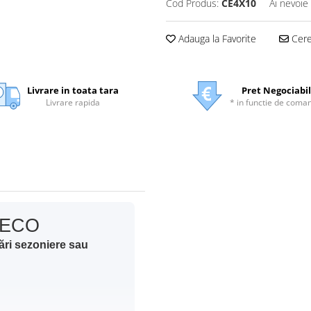
Cod Produs:
CE4X10
Ai nevoie
Adauga la Favorite
Cere 
Livrare in toata tara
Pret Negociabil
Livrare rapida
* in functie de coma
m ECO
zări sezoniere sau