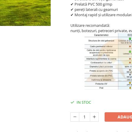
✔ Prelată PVC 500 g/mp
✔ pereți laterali cu geamuri
✔ Montaj rapid și utilizare modular
Utilizare recomandată:
nunți, botezuri, petreceri private, 
IN STOC
ADAUG