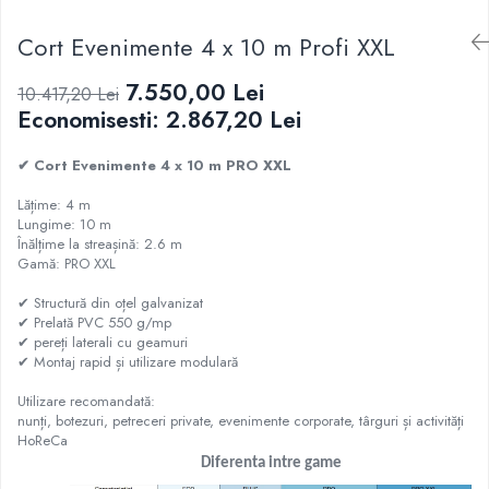
Cort Evenimente 4 x 10 m Profi XXL
7.550,00 Lei
10.417,20 Lei
Economisesti:
2.867,20
Lei
✔ Cort Evenimente 4 x 10 m PRO XXL
Lățime: 4 m
Lungime: 10 m
Înălțime la streașină: 2.6 m
Gamă: PRO XXL
✔ Structură din oțel galvanizat
✔ Prelată PVC 550 g/mp
✔ pereți laterali cu geamuri
✔ Montaj rapid și utilizare modulară
Utilizare recomandată:
nunți, botezuri, petreceri private, evenimente corporate, târguri și activități
HoReCa
Diferenta intre game