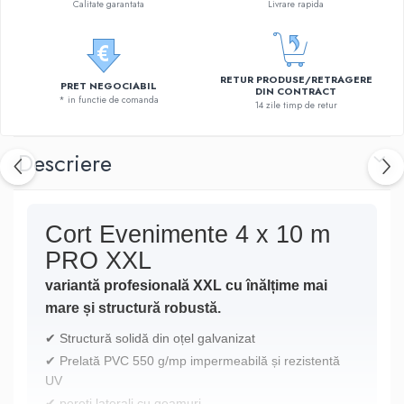
Calitate garantata
Livrare rapida
RETUR PRODUSE/RETRAGERE
PRET NEGOCIABIL
DIN CONTRACT
* in functie de comanda
14 zile timp de retur
Descriere
Cort Evenimente 4 x 10 m
PRO XXL
variantă profesională XXL cu înălțime mai
mare și structură robustă.
✔ Structură solidă din oțel galvanizat
✔ Prelată PVC 550 g/mp impermeabilă și rezistentă
UV
✔ pereți laterali cu geamuri