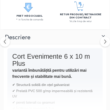
RETUR PRODUSE/RETRAGERE
PRET NEGOCIABIL
DIN CONTRACT
* in functie de comanda
14 zile timp de retur
Descriere
Cort Evenimente 6 x 10 m
Plus
variantă îmbunătățită pentru utilizări mai
frecvente și stabilitate mai bună.
✔ Structură solidă din oțel galvanizat
✔ Prelată PVC 500 g/mp impermeabilă și rezistentă
UV
✔ pereți laterali cu geamuri
✔ Înălțime la streașină 2 m