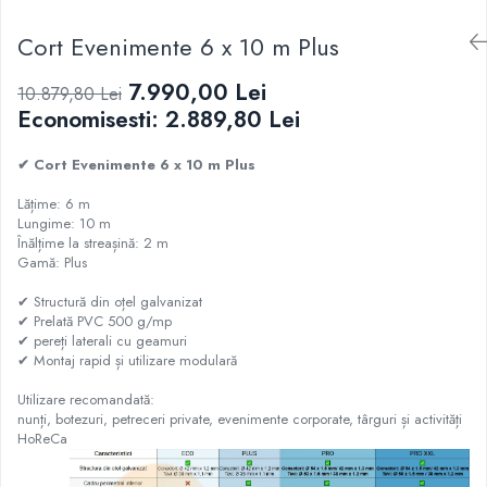
Cort Evenimente 6 x 10 m Plus
7.990,00 Lei
10.879,80 Lei
Economisesti:
2.889,80
Lei
✔ Cort Evenimente 6 x 10 m Plus
Lățime: 6 m
Lungime: 10 m
Înălțime la streașină: 2 m
Gamă: Plus
✔ Structură din oțel galvanizat
✔ Prelată PVC 500 g/mp
✔ pereți laterali cu geamuri
✔ Montaj rapid și utilizare modulară
Utilizare recomandată:
nunți, botezuri, petreceri private, evenimente corporate, târguri și activități
HoReCa